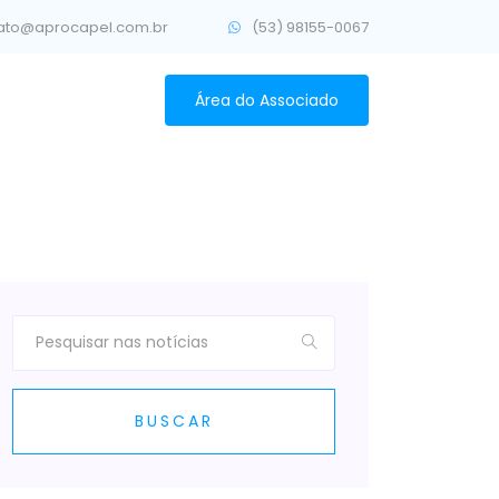
ato@aprocapel.com.br
(53) 98155-0067
Área do Associado
BUSCAR